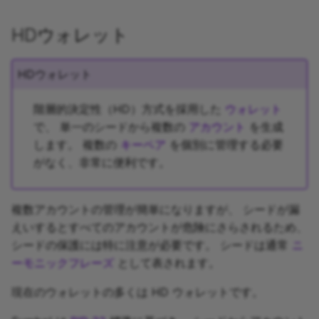
HDウォレット
HDウォレット
階層的決定性（HD）方式を採用した
ウォレット
で、 単一のシードから複数の
アカウント
を生成
します。 複数の
キーペア
を個別に管理する必要
がなく、非常に便利です。
複数アカウントの管理が簡単になりますが、 シードが漏
えいするとすべてのアカウントが危険にさらされるため、
シードの保護には特に注意が必要です。 シードは通常
ニ
ーモニックフレーズ
として表されます。
現在のウォレットの多くは HD ウォレットです。